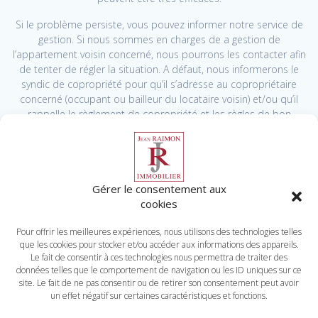
Si le problème persiste, vous pouvez informer notre service de
gestion. Si nous sommes en charges de a gestion de
l’appartement voisin concerné, nous pourrons les contacter afin
de tenter de régler la situation. A défaut, nous informerons le
syndic de copropriété pour qu’il s’adresse au copropriétaire
concerné (occupant ou bailleur du locataire voisin) et/ou qu’il
rappelle le règlement de copropriété et les règles de bon
voisinage, p.ex. par une note dans les parties communes.
Enfin, vous pouvez déposer une main courante auprès de la
police municipale. Dernière extrémité, une plainte peut être
déposée si les nuisances le justifient.
Gérer le consentement aux
cookies
Pour offrir les meilleures expériences, nous utilisons des technologies telles
que les cookies pour stocker et/ou accéder aux informations des appareils.
© 2026
Le fait de consentir à ces technologies nous permettra de traiter des
données telles que le comportement de navigation ou les ID uniques sur ce
site. Le fait de ne pas consentir ou de retirer son consentement peut avoir
un effet négatif sur certaines caractéristiques et fonctions.
Mentions légales