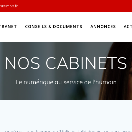
nraimon.fr
TRANET
CONSEILS & DOCUMENTS
ANNONCES
AC
NOS CABINETS
Le numérique au service de l'humain
. Fondé par Jean Raimon en 1945, installé depuis toujours avenue 