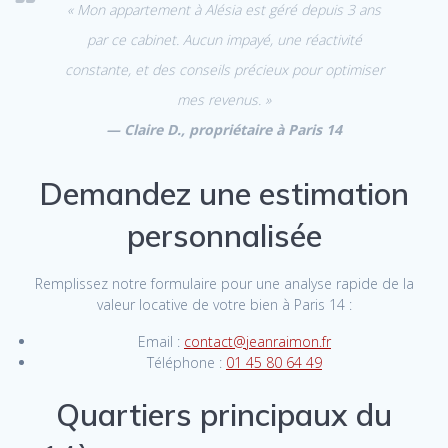
« Mon appartement à Alésia est géré depuis 3 ans
par ce cabinet. Aucun impayé, une réactivité
constante, et des conseils précieux pour optimiser
mes revenus. »
— Claire D., propriétaire à Paris 14
Demandez une estimation
personnalisée
Remplissez notre formulaire pour une analyse rapide de la
valeur locative de votre bien à Paris 14 :
Email :
contact@jeanraimon.fr
Téléphone :
01 45 80 64 49
Quartiers principaux du