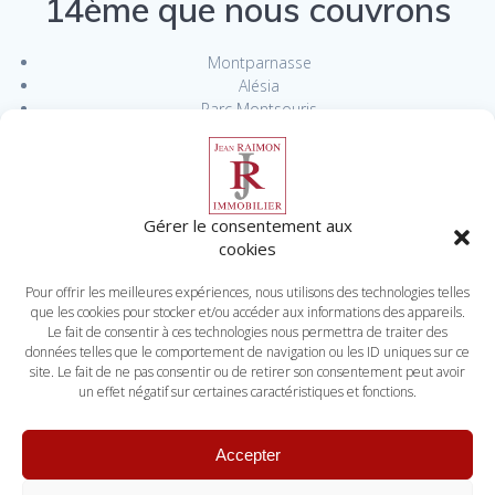
14ème que nous couvrons
Montparnasse
Alésia
Parc Montsouris
Plaisance
Petit Montrouge
Confiez votre bien à notre cabinet d’administration de biens à
Paris 14 pour une gestion efficace, sûre et transparente.
Gérer le consentement aux
cookies
Pour offrir les meilleures expériences, nous utilisons des technologies telles
que les cookies pour stocker et/ou accéder aux informations des appareils.
© 2026
Le fait de consentir à ces technologies nous permettra de traiter des
données telles que le comportement de navigation ou les ID uniques sur ce
site. Le fait de ne pas consentir ou de retirer son consentement peut avoir
un effet négatif sur certaines caractéristiques et fonctions.
Mentions légales
Barême
Accepter
Politique de cookies (UE)